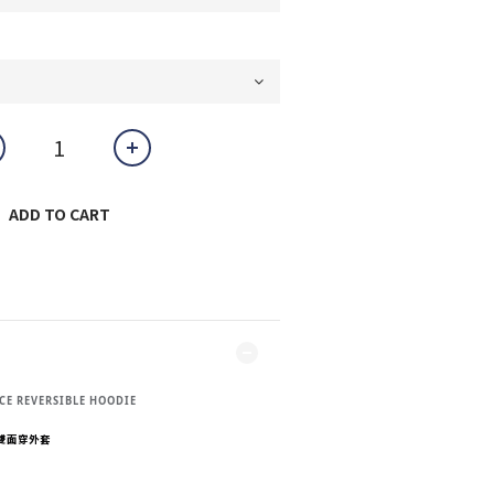
ADD TO CART
CE REVERSIBLE HOODIE
帽雙面穿外套