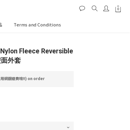
品
Terms and Conditions
Nylon Fleece Reversible
帽雙面外套
網銀繳費唷!!) on order