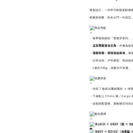
雙面設計，一件即可輕鬆駕馭兩
輕量卻保暖，秋冬出門一件搞定
商品亮點
・每季都熱銷的「雙面穿系列」
正反兩面皆為主角
・
：外層為挺
寬鬆剪裁、穿搭自由度高
・
，厚
・日常街頭、戶外露營、情侶裝
・L號約740g，保暖但不笨重。
推薦穿搭
・內搭 T 恤或法蘭絨襯衫 → 休
・下身配上 Chino 褲／Cargo 
・也能搭配寬褲、運動褲呈現街
顏色選擇
BLACK × GRAY（黑 × 
NAVY × BEIGE（海軍藍