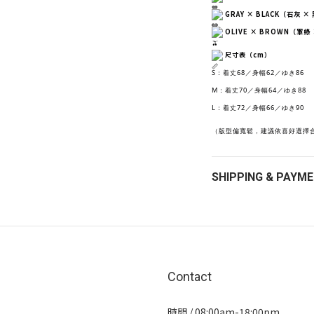
GRAY × BLACK（石灰 ×
OLIVE × BROWN（軍綠
尺寸表（cm）
S：着丈68／身幅62／ゆき86
M：着丈70／身幅64／ゆき88
L：着丈72／身幅66／ゆき90
（版型偏寬鬆，建議依喜好選擇合身
SHIPPING & PAYM
Contact
時間 / 08:00am-18:00pm