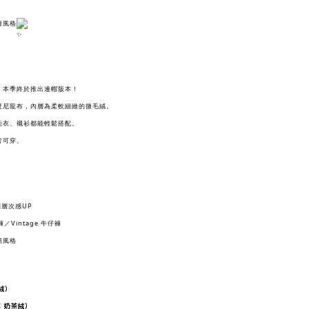
種風格
。
，本季終於推出連帽版本！
度尼龍布，內層為柔軟細緻的微毛絨。
衛衣、襯衫都能輕鬆搭配。
皆可穿。
閒層次感UP
褲／Vintage 牛仔褲
頭風格
灰絨）
 × 奶茶絨）