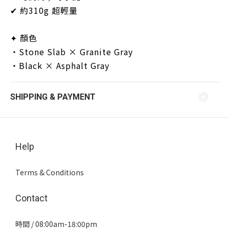
✔ 約310g 超輕量
✦ 顏色
・Stone Slab × Granite Gray
・Black × Asphalt Gray
SHIPPING & PAYMENT
Help
Terms & Conditions
Contact
時間 / 08:00am-18:00pm