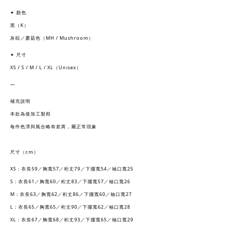
✦ 顏色
黑（K）
灰棕／蘑菇色（MH / Mushroom）
✦ 尺寸
XS / S / M / L / XL（Unisex）
—
補充說明
本款為後加工製程
每件色澤與風合略有差異，屬正常現象
尺寸（cm）
XS：衣長59／胸寬57／裄丈79／下擺寬54／袖口寬25
S：衣長61／胸寬60／裄丈83／下擺寬57／袖口寬26
M：衣長63／胸寬62／裄丈86／下擺寬60／袖口寬27
L：衣長65／胸寬65／裄丈90／下擺寬62／袖口寬28
XL：衣長67／胸寬68／裄丈93／下擺寬65／袖口寬29