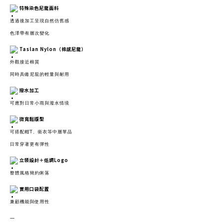
特殊染色尼龍面料
透過後加工呈現自然仿舊感
色澤帶有層次變化
Taslan Nylon（棉感尼龍）
外觀接近棉質
同時具備尼龍的輕量與耐用
撥水加工
可應對日常小雨與潑水情境
微寬鬆版型
可搭配帽T、衛衣等中層單品
日常穿著更有彈性
立領設計＋低調Logo
整體風格簡約俐落
實用口袋配置
兼顧機能與使用性
—