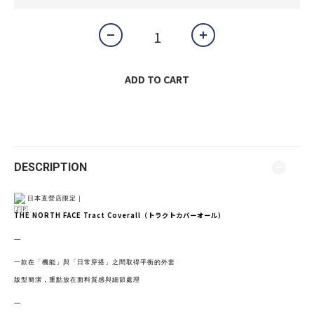
ADD TO CART
DESCRIPTION
日本直營店限定｜
THE NORTH FACE Tract Coverall（トラクトカバーオール）
—
一款在「機能」與「日常穿搭」之間取得平衡的外套
版型簡潔，重點放在面料質感與細節處理
—