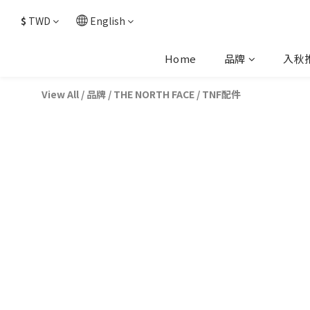
$
TWD
English
Home
品牌
入秋
View All
/
品牌
/
THE NORTH FACE
/
TNF配件