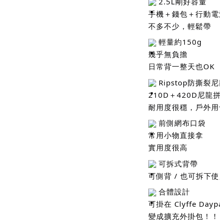
2.5L剛好容量
手機＋錢包＋行動電
不多不少，輕鬆帶
輕量約150g
幾乎無負擔
日常背一整天也OK
Ripstop防撕裂
210D＋420D尼龍
耐用度很穩，戶外用
前側網布口袋
常用小物直接拿
實用度很高
可拆式背帶
可側背 / 也可拆下
合體設計
可掛在 Clyffe Day
變成擴充外掛包！！