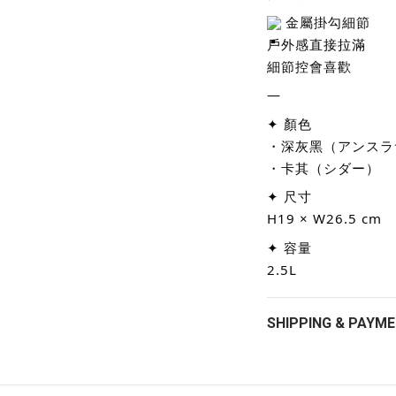
金屬掛勾細節
戶外感直接拉滿
細節控會喜歡
—
✦ 顏色
・深灰黑（アンスラ
・卡其（シダー）
✦ 尺寸
H19 × W26.5 cm
✦ 容量
2.5L
SHIPPING & PAYM