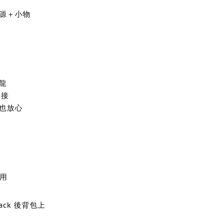
源＋小物
尼龍
拼接
也放心
使用
pack 後背包上