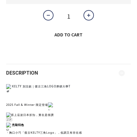
ADD TO CART
DESCRIPTION
KELTY 別注款｜復古三角LOGO厚磅大學T
2025 Fall & Winter 限定登場
搭上這波日本折扣，實在是很讚
亮點特色
・胸口小巧「復古KELTY三角Logo」，低調又有存在感