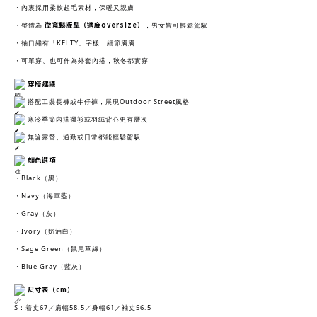
・內裏採用柔軟起毛素材，保暖又親膚
微寬鬆版型（適度oversize）
・整體為
，男女皆可輕鬆駕馭
・袖口繡有「KELTY」字樣，細節滿滿
・可單穿、也可作為外套內搭，秋冬都實穿
穿搭建議
搭配工裝長褲或牛仔褲，展現Outdoor Street風格
寒冷季節內搭襯衫或羽絨背心更有層次
無論露營、通勤或日常都能輕鬆駕馭
顏色選項
・Black（黑）
・Navy（海軍藍）
・Gray（灰）
・Ivory（奶油白）
・Sage Green（鼠尾草綠）
・Blue Gray（藍灰）
尺寸表（cm）
S：着丈67／肩幅58.5／身幅61／袖丈56.5