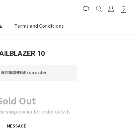
品
Terms and Conditions
AILBLAZER 10
網銀繳費唷!!) on order
Sold Out
he shop owner for order details.
MESSAGE