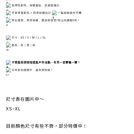
 高彈性刷毛，保暖服貼、舒適度滿分
 手掌導電刷毛 + 防滑矽膠設計 
 一戴就能操作手機
 男女通用，單穿保暖、疊加當滑雪/登山內層都OK！
 尺寸：XS / S / M / L / XL
 顏色：灰｜黑｜棕
不管是街頭穿搭還是戶外活動，冬天一定要備一雙！
 日本折扣檔期中，趁有貨快收！
尺寸表在圖片中～
XS~XL
目前顏色尺寸有些不齊，部分特價中！