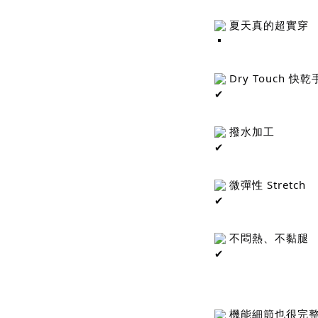
 夏天真的超實穿
 Dry Touch 快
 撥水加工
 微彈性 Stretch
 不悶熱、不黏腿
 機能細節也很完