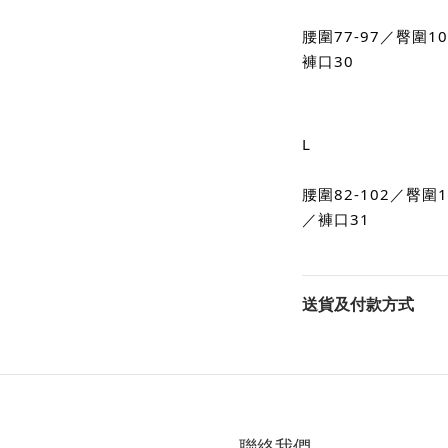
腰圍77-97／臀圍1
褲口30
L
腰圍82-102／臀圍
／褲口31 
送貨及付款方式
聯絡我們