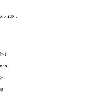
大人氣款，
定仕様
Logo，
計。
感，