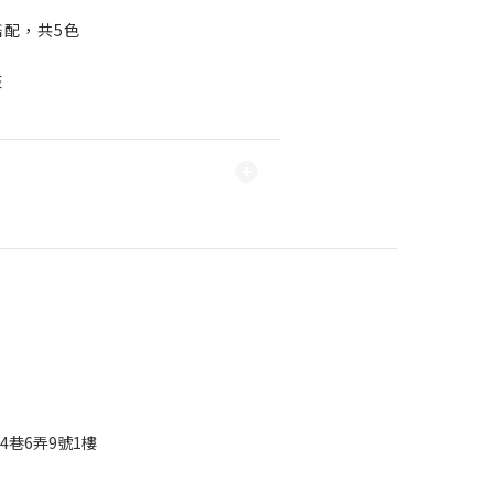
配，共5色
整
4巷6弄9號1樓