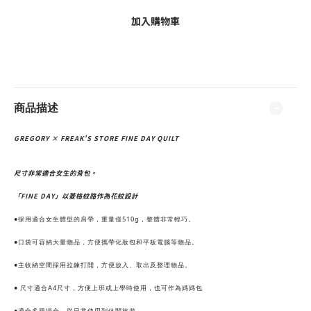
加入購物車
商品描述
GREGORY × FREAK'S STORE FINE DAY QUILT
尺寸非常適合女生的背包。
「FINE DAY」以菱格紋路作為花紋設計
●採用適合女生體型的肩帶，重量僅510g，整體非常輕巧。
●口袋可容納大量物品，方便攜帶化妝包和平板電腦等物品。
●主收納空間採用拉鍊打開，方便放入、取出及整理物品。
● 尺寸適合A4尺寸，方便上班或上學時使用，也可作為媽媽包
●適合多種場合，從日常使用到休閒旅遊。