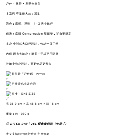
戶外 × 旅行 × 運動全能型
本系列 容量最大款：33L
適合：露營、運動、1～2 天小旅行
側邊＋底部 Compression 壓縮帶，背負更穩定
主袋 全開式大口徑設計，收納一目了然
內側 網布收納袋＋筆電／平板專用隔層
拉鍊小物袋設計，重要物品更安心
外型最「戶外感」的一款
男性背也非常合適
尺寸（ONE SIZE）
寬 38.9 cm × 高 48.8 cm × 深 18 cm
重量：約 1050 g
② DITCH DAY｜26L 經典復刻款（中尺寸）
青文字標時代限定型號 完整復刻