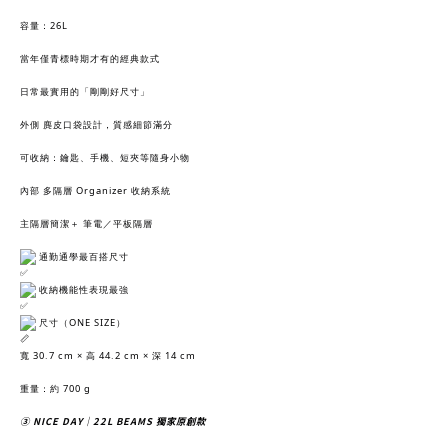
容量：26L
當年僅青標時期才有的經典款式
日常最實用的「剛剛好尺寸」
外側 麂皮口袋設計，質感細節滿分
可收納：鑰匙、手機、短夾等隨身小物
內部 多隔層 Organizer 收納系統
主隔層簡潔＋ 筆電／平板隔層
通勤通學最百搭尺寸
收納機能性表現最強
尺寸（ONE SIZE）
寬 30.7 cm × 高 44.2 cm × 深 14 cm
重量：約 700 g
③ NICE DAY｜22L BEAMS 獨家原創款