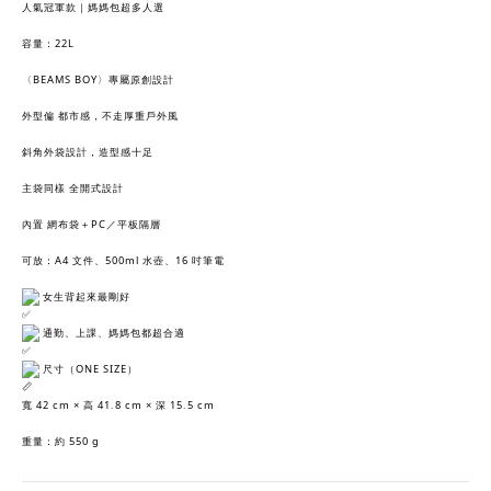
人氣冠軍款｜媽媽包超多人選
容量：22L
〈BEAMS BOY〉專屬原創設計
外型偏 都市感，不走厚重戶外風
斜角外袋設計，造型感十足
主袋同樣 全開式設計
內置 網布袋＋PC／平板隔層
可放：A4 文件、500ml 水壺、16 吋筆電
女生背起來最剛好
通勤、上課、媽媽包都超合適
尺寸（ONE SIZE）
寬 42 cm × 高 41.8 cm × 深 15.5 cm
重量：約 550 g