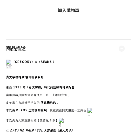
加入購物車
商品描述
〈GREGORY〉×〈BEAMS 〉
青文字標格紋 復刻聯名系列｜
1993 年「青文字標」時代的超稀有格紋配色
來自
，
當年僅極少數型號才有使用，且一上市即完售，
傳說級老色
多年來在市場幾乎消失的
，
BEAMS 正式復刻重現
本次由
，收藏價值與實用度一次到位
本次先為大家重點介紹【後背包 3 款】
① DAY AND HALF｜33L 大容量款（最大尺寸）