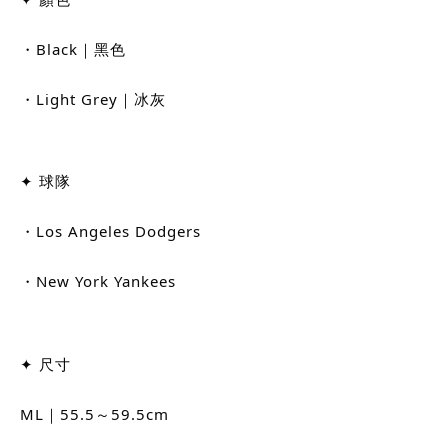
・Black｜黑色
・Light Grey｜冰灰
✦ 球隊
・Los Angeles Dodgers
・New York Yankees
✦ 尺寸
ML｜55.5～59.5cm