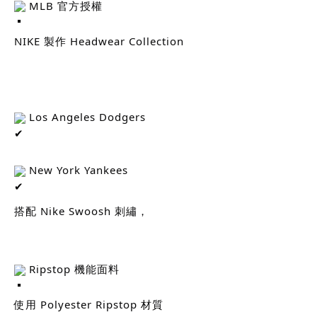
 MLB 官方授權
NIKE 製作 Headwear Collection
 Los Angeles Dodgers
 New York Yankees
搭配 Nike Swoosh 刺繡，
 Ripstop 機能面料
使用 Polyester Ripstop 材質