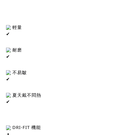
 輕量
 耐磨
 不易皺
 夏天戴不悶熱
 DRI-FIT 機能