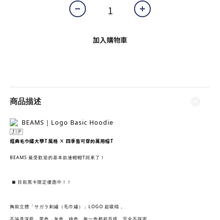
加入購物車
商品描述
BEAMS｜Logo Basic Hoodie
經典毛巾繡大學T風格 × 四季皆可穿的萬用帽T
BEAMS 最受歡迎的基本款連帽帽T回來了！
目前黑卡限定優惠中！！
胸前立體「サガラ刺繡（毛巾繡）」LOGO 超吸睛，
不論是深藍、黑色、灰色、綠色，每一色都超百搭、完全不踩雷。