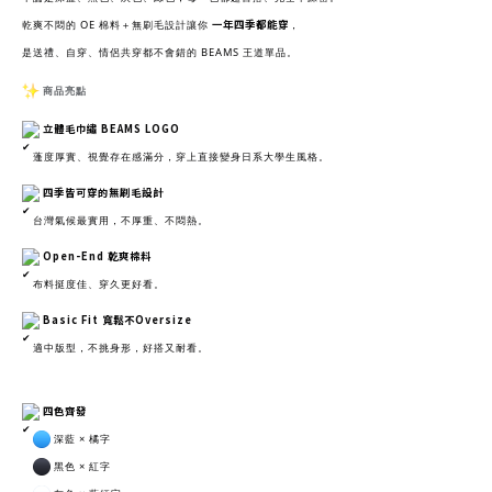
一年四季都能穿
乾爽不悶的 OE 棉料＋無刷毛設計讓你
，
是送禮、自穿、情侶共穿都不會錯的 BEAMS 王道單品。
商品亮點
立體毛巾繡 BEAMS LOGO
蓬度厚實、視覺存在感滿分，穿上直接變身日系大學生風格。
四季皆可穿的無刷毛設計
台灣氣候最實用，不厚重、不悶熱。
Open-End 乾爽棉料
布料挺度佳、穿久更好看。
Basic Fit 寬鬆不Oversize
適中版型，不挑身形，好搭又耐看。
四色齊發
深藍 × 橘字
黑色 × 紅字