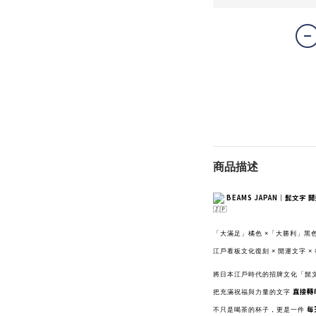
商品描述
BEAMS JAPAN｜髭文字
「大滿足」橘色 ×「大勝利」黑
江戶看板文化復刻 × 開運文字 
將日本江戶時代的招牌文化「髭
直接轉
把充滿祝福與力量的文字
每
不只是喝茶的杯子，更是一件