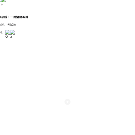
談必勝、一路過關斬將
動迷、考試族
利」