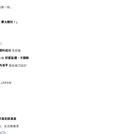
的那一刻，
，要大勝利！」
化」
順利成功
等祈願
好運延續、不間斷
象徵
內浩平
親自操刀設計
JAPAN
常滿足感滿滿
賀、生活療癒系