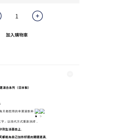
加入購物車
 開運湯呑系列（日本製）
色
× 每天都想用的幸運湯飲杯
文字」以現代方式重新演繹，
印到生活器皿上
。
天都能為自己加持好運的開運道具
。