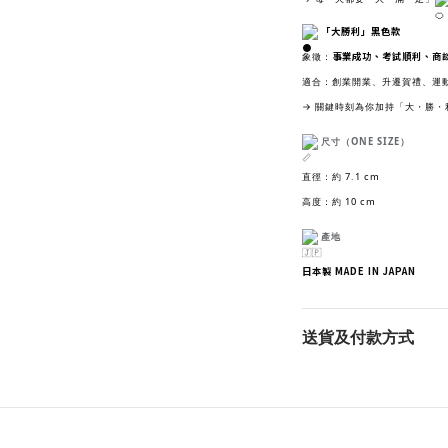
「大勝利」黑色款
事業成功、考試順利、商
象徵：
適合：創業開業、升遷賀禮、運
→ 關鍵時刻為你加持「大・勝・
尺寸（ONE SIZE）
直徑：約 7.1 cm
高度：約 10 cm
產地
日本製 MADE IN JAPAN
送貨及付款方式