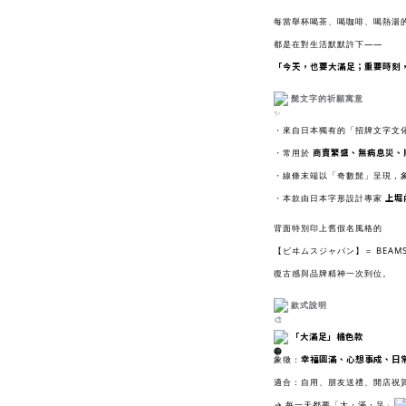
每當舉杯喝茶、喝咖啡、喝熱湯
都是在對生活默默許下——
「今天，也要大滿足；重要時刻
髭文字的祈願寓意
・來自日本獨有的「招牌文字文
商賣繁盛、無病息災、
・常用於
・線條末端以「奇數髭」呈現，
上堀
・本款由日本字形設計專家
背面特別印上舊假名風格的
【ビヰムスジャパン】＝ BEAMS 
復古感與品牌精神一次到位。
款式說明
「大滿足」橘色款
幸福圓滿、心想事成、日
象徵：
適合：自用、朋友送禮、開店祝
→ 每一天都要「大・滿・足」