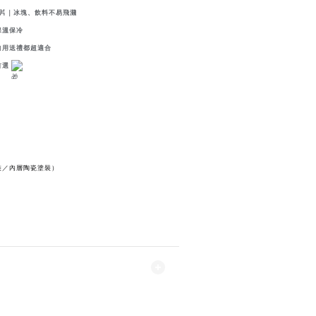
擋片
｜冰塊、飲料不易飛濺
保溫保冷
自用送禮都超適合
首選
裝／內層陶瓷塗裝）