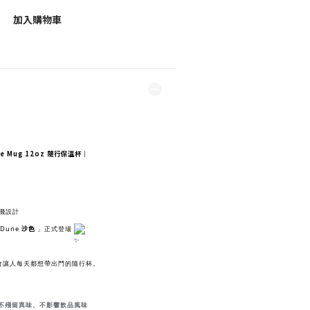
加入購物車
ove Mug 12oz 隨行保溫杯｜
潑濺設計
沙色
Dune
」正式登場
會讓人每天都想帶出門的隨行杯。
不殘留異味、不影響飲品風味