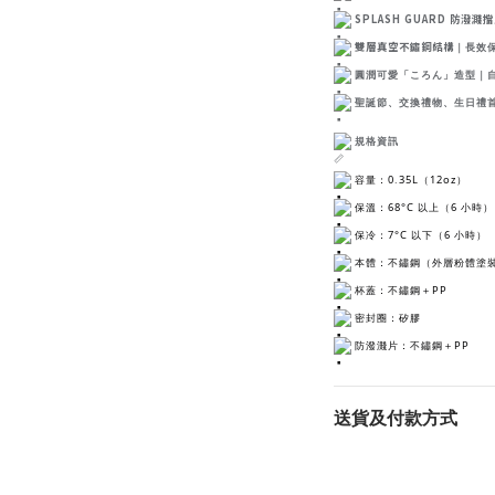
SPLASH GUARD 防潑濺
雙層真空不鏽鋼結構
｜長效
圓潤可愛「ころん」造型｜
聖誕節、交換禮物、生日禮
規格資訊
容量：0.35L（12oz）
保溫：68°C 以上（6 小時）
保冷：7°C 以下（6 小時）
本體：不鏽鋼（外層粉體塗
杯蓋：不鏽鋼＋PP
密封圈：矽膠
防潑濺片：不鏽鋼＋PP
送貨及付款方式