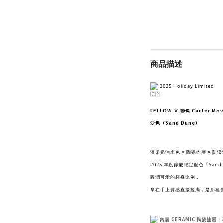
商品描述
2025 Holiday Limited
FELLOW × 聯名 Carter M
沙色（Sand Dune）
溫柔奶油米色 × 陶瓷內層 × 防
2025 年度節慶限定配色「Sand 
圓潤可愛的杯身比例，
拿在手上質感直接拉滿，是那種
CERAMIC 陶瓷塗層
內層
｜